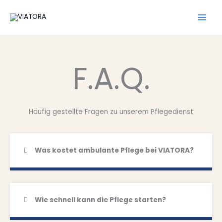
Zum
Inhalt
springen
F.A.Q.
Häufig gestellte Fragen zu unserem Pflegedienst
Was kostet ambulante Pflege bei VIATORA?
Wie schnell kann die Pflege starten?